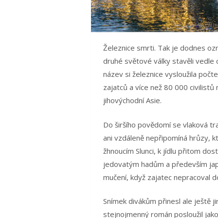
Železnice smrti. Tak je dodnes o
druhé světové války stavěli vedle ci
název si železnice vysloužila počt
zajatců a více než 80 000 civilistů
jihovýchodní Asie.
Do širšího povědomí se vlaková tra
ani vzdáleně nepřipomíná hrůzy, kt
žhnoucím Slunci, k jídlu přitom do
jedovatým hadům a především japo
mučení, když zajatec nepracoval d
Snímek divákům přinesl ale ještě ji
stejnojmenný román posloužil jako 