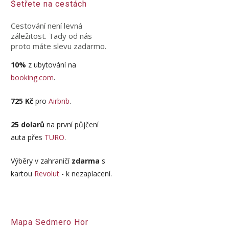
Šetřete na cestách
Cestování není levná
záležitost. Tady od nás
proto máte slevu zadarmo.
10%
z ubytování na
booking.com
.
725 Kč
pro
Airbnb
.
25 dolarů
na první půjčení
auta přes
TURO
.
Výběry v zahraničí
zdarma
s
kartou
Revolut
- k nezaplacení.
Mapa Sedmero Hor