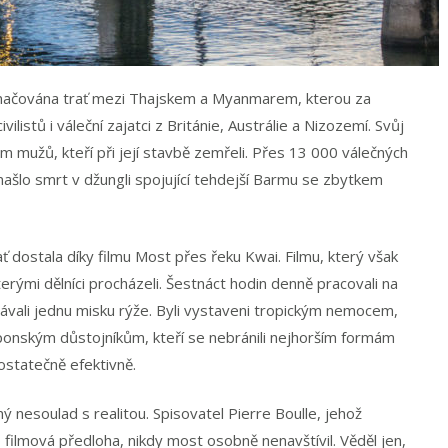
značována trať mezi Thajskem a Myanmarem, kterou za
vilistů i váleční zajatci z Británie, Austrálie a Nizozemí. Svůj
em mužů, kteří při její stavbě zemřeli. Přes 13 000 válečných
 našlo smrt v džungli spojující tehdejší Barmu se zbytkem
ť dostala díky filmu Most přes řeku Kwai. Filmu, který však
erými dělníci procházeli. Šestnáct hodin denně pracovali na
stávali jednu misku rýže. Byli vystaveni tropickým nemocem,
nským důstojníkům, kteří se nebránili nejhorším formám
ostatečně efektivně.
ný nesoulad s realitou. Spisovatel Pierre Boulle, jehož
filmová předloha, nikdy most osobně nenavštívil. Věděl jen,