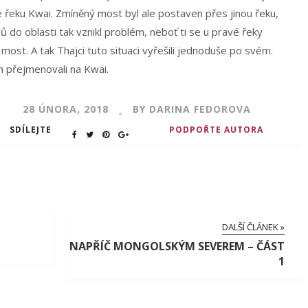
e řeku Kwai. Zmíněný most byl ale postaven přes jinou řeku,
ů do oblasti tak vznikl problém, neboť ti se u pravé řeky
most. A tak Thajci tuto situaci vyřešili jednoduše po svém.
m přejmenovali na Kwai.
28 ÚNORA, 2018
BY DARINA FEDOROVA
SDÍLEJTE
PODPOŘTE AUTORA
DALŠÍ ČLÁNEK »
NAPŘÍČ MONGOLSKÝM SEVEREM – ČÁST
1