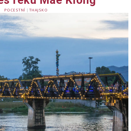
es řeku Mae Klong
POCESTNÍ
|
THAJSKO