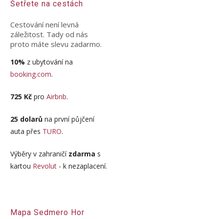
Šetřete na cestách
Cestování není levná
záležitost. Tady od nás
proto máte slevu zadarmo.
10%
z ubytování na
booking.com
.
725 Kč
pro
Airbnb
.
25 dolarů
na první půjčení
auta přes
TURO
.
Výběry v zahraničí
zdarma
s
kartou
Revolut
- k nezaplacení.
Mapa Sedmero Hor