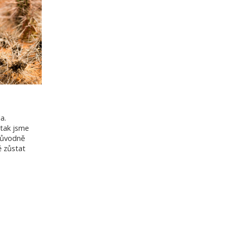
a.
 tak jsme
ůvodně
ě zůstat